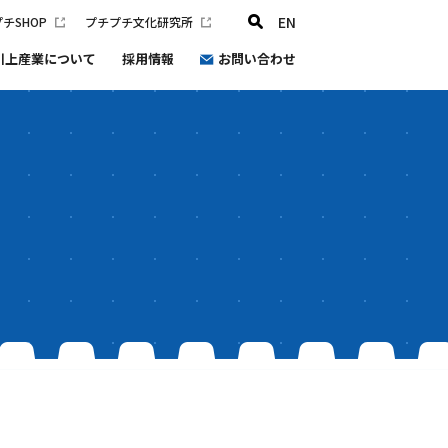
EN
チSHOP
プチプチ文化研究所
川上産業について
採用情報
お問い合わせ
プチプチ文化研究所
会社概要
沿革
健康経営
プチプチ®環境宣言2030
防災と災害支援の取り組み