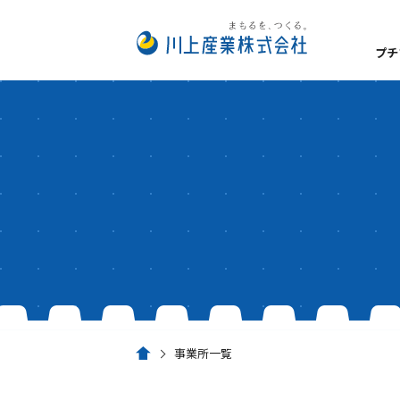
プチ
数字でみるプチプチ®
私たちが大切にしてい
プチプチ®の扱い方
経営理念
事業所一覧
安全・衛生方針
サステナビリティ
脱炭素経営
事業所一覧
ホーム
環境への取り組み