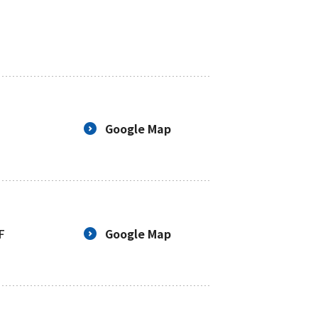
BCP策定
Google Map
F
Google Map