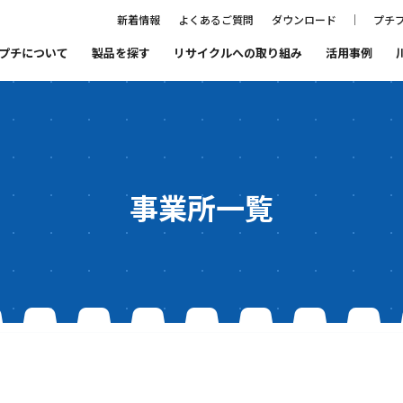
新着情報
よくあるご質問
ダウンロード
プチプ
プチについて
製品を探す
リサイクルへの取り組み
活用事例
ること
プチプチ®ファミリーの紹介
まもるをつくる会社
プチプチ®の歴史
代表あいさつ
事業所一覧
品質と環境
SDGs宣言
リサイクルへの取り組み