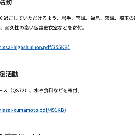
援活動
く過ごしていただけるよう、岩手、宮城、福島、茨城、埼玉の
は、耐久性の高い仮設更衣室などを寄付。
sai-higashinihon.pdf/355KB)
支援活動
ス（QS72）、水や食料などを寄付。
insai-kumamoto.pdf/491KB)