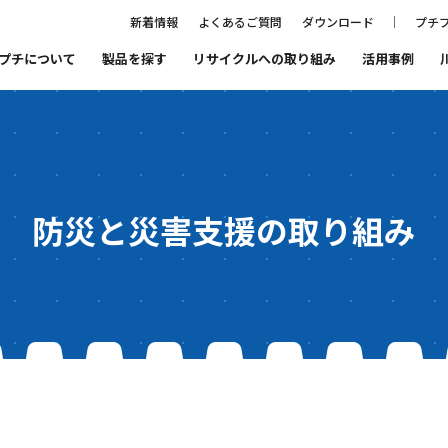
新着情報
よくあるご質問
ダウンロード
プチプ
プチについて
製品を探す
リサイクルへの取り組み
活用事例
ること
プチプチ®ファミリーの紹介
まもるをつくる会社
プチプチ®の歴史
代表あいさつ
防災と災害支援の取り組み
品質と環境
SDGs宣言
リサイクルへの取り組み