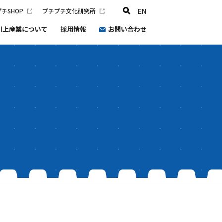
EN
チSHOP
プチプチ文化研究所
川上産業について
採用情報
お問い合わせ
プチプチ文化研究所
会社概要
沿革
健康経営
プチプチ®環境宣言2030
防災と災害支援の取り組み