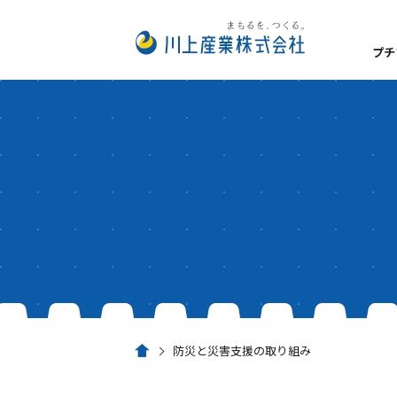
プチ
数字でみるプチプチ®
私たちが大切にしてい
プチプチ®の扱い方
経営理念
事業所一覧
安全・衛生方針
サステナビリティ
脱炭素経営
防災と災害支援の取り組み
ホーム
環境への取り組み