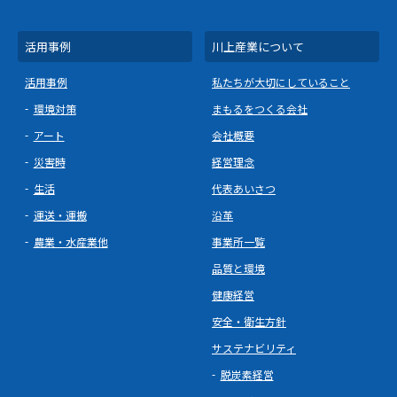
活用事例
川上産業について
活用事例
私たちが大切にしていること
環境対策
まもるをつくる会社
アート
会社概要
災害時
経営理念
生活
代表あいさつ
運送・運搬
沿革
農業・水産業他
事業所一覧
品質と環境
健康経営
安全・衛生方針
サステナビリティ
脱炭素経営