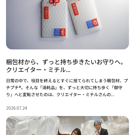
梱包材から、ずっと持ち歩きたいお守りへ。
クリエイター・ミチル...
日常の中で、役目を終えるとすぐに捨てられてしまう梱包材、プ
チプチ®︎。そんな「消耗品」を、ずっと大切に持ち歩く「御守
り」へと変転させたのは、クリエイター・ミチルさんの...
2026.07.24