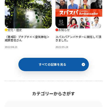
文化・歴史
お知らせ
〈第4回〉プチプチ×＜空気神社＞
スパスパアンバサダーに就任して頂
成原哲也さん
きました。
2022.06.21
2022.05.24
すべての記事を見る
カテゴリーからさがす