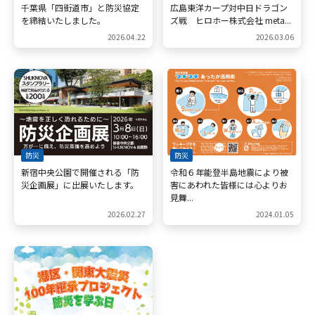
千葉県「四街道市」と防災協定
広島東洋カープ対中日ドラゴン
を締結いたしました。
ズ戦 ヒロホー株式会社 meta...
採用情報
2026.04.22
2026.03.06
お問い合わせ
防災
防災
新宿中央公園で開催される「防
令和６年能登半島地震により被
災企画展」に出展いたします。
害にあわれた皆様には心よりお
見舞...
メニューを閉じる
2026.02.27
2024.01.05