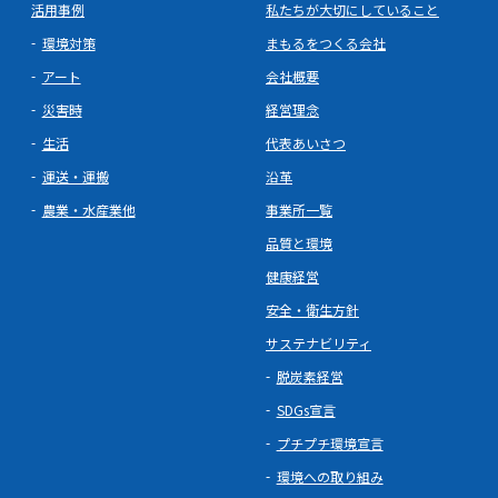
活用事例
私たちが大切にしていること
環境対策
まもるをつくる会社
アート
会社概要
災害時
経営理念
生活
代表あいさつ
運送・運搬
沿革
農業・水産業他
事業所一覧
品質と環境
健康経営
安全・衛生方針
サステナビリティ
脱炭素経営
SDGs宣言
プチプチ環境宣言
環境への取り組み