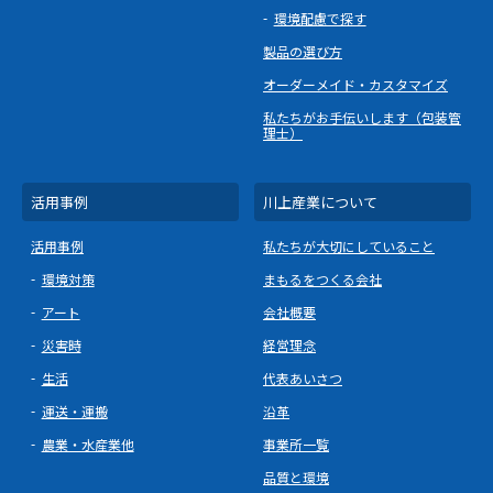
環境配慮で探す
製品の選び方
オーダーメイド・カスタマイズ
私たちがお手伝いします（包装管
理士）
活用事例
川上産業について
活用事例
私たちが大切にしていること
環境対策
まもるをつくる会社
アート
会社概要
災害時
経営理念
生活
代表あいさつ
運送・運搬
沿革
農業・水産業他
事業所一覧
品質と環境