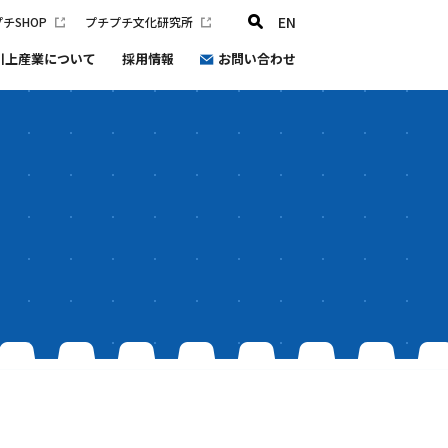
EN
チSHOP
プチプチ文化研究所
川上産業について
採用情報
お問い合わせ
プチプチ文化研究所
会社概要
沿革
健康経営
プチプチ®環境宣言2030
防災と災害支援の取り組み