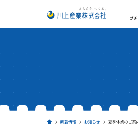
プチ
数字でみるプチプチ®
私たちが大切にしてい
プチプチ®の扱い方
経営理念
事業所一覧
安全・衛生方針
サステナビリティ
脱炭素経営
新着情報
お知らせ
夏季休業のご案
ホーム
環境への取り組み