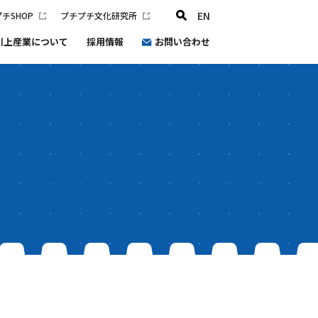
EN
チSHOP
プチプチ文化研究所
川上産業について
採用情報
お問い合わせ
プチプチ文化研究所
会社概要
沿革
健康経営
プチプチ®環境宣言2030
防災と災害支援の取り組み