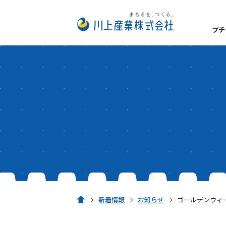
プチ
数字でみるプチプチ®
私たちが大切にしてい
プチプチ®の扱い方
経営理念
事業所一覧
安全・衛生方針
サステナビリティ
脱炭素経営
新着情報
お知らせ
ゴールデンウィ
ホーム
環境への取り組み