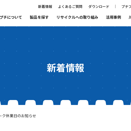
新着情報
よくあるご質問
ダウンロード
プチプ
プチについて
製品を探す
リサイクルへの取り組み
活用事例
ること
プチプチ®ファミリーの紹介
まもるをつくる会社
プチプチ®の歴史
代表あいさつ
新着情報
品質と環境
SDGs宣言
ーク休業日のお知らせ
リサイクルへの取り組み