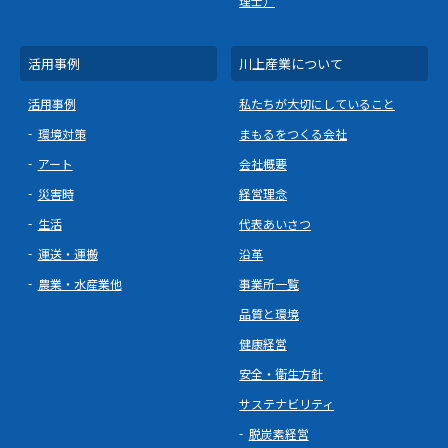
理士）
活用事例
川上産業について
活用事例
私たちが大切にしていること
環境対策
まもるをつくる会社
アート
会社概要
災害時
経営理念
生活
代表あいさつ
運送・運搬
沿革
農業・水産業他
事業所一覧
品質と環境
健康経営
安全・衛生方針
サステナビリティ
脱炭素経営