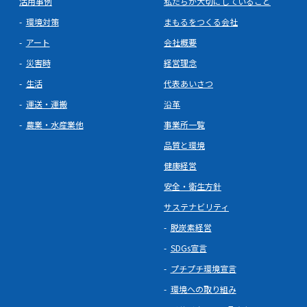
活用事例
私たちが大切にしていること
環境対策
まもるをつくる会社
アート
会社概要
災害時
経営理念
生活
代表あいさつ
運送・運搬
沿革
農業・水産業他
事業所一覧
品質と環境
健康経営
安全・衛生方針
サステナビリティ
脱炭素経営
SDGs宣言
プチプチ環境宣言
環境への取り組み