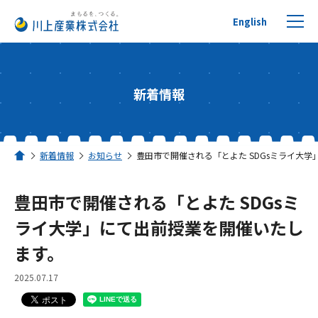
English
新着情報
プチプチについて
新着情報
お知らせ
豊田市で開催される「とよた SDGsミライ大
ホーム
製品を探す
豊田市で開催される「とよた SDGsミ
リサイクルへの取り組み
ライ大学」にて出前授業を開催いたし
ます。
活用事例
2025.07.17
川上産業について