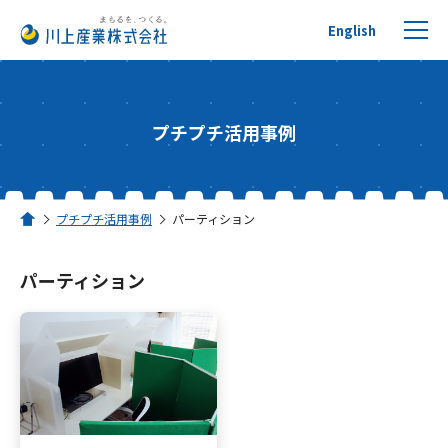
English
プチプチ活用事例
プチプチについて
プチプチ活用事例
パーティション
ホーム
製品を探す
パーティション
リサイクルへの取り組み
活用事例
川上産業について