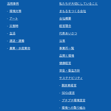
活用事例
私たちが大切にしていること
環境対策
まもるをつくる会社
アート
会社概要
災害時
経営理念
生活
代表あいさつ
運送・運搬
沿革
農業・水産業他
事業所一覧
品質と環境
健康経営
安全・衛生方針
サステナビリティ
脱炭素経営
SDGs宣言
プチプチ環境宣言
環境への取り組み