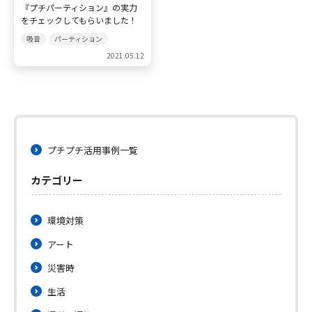
『プチパーティション』の実力
をチェックしてもらいました！
採用情報
吸音
パーティション
2021.05.12
お問い合わせ
プチプチ活用事例一覧
カテゴリー
メニューを閉じる
環境対策
アート
災害時
生活