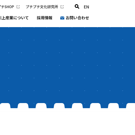
EN
チSHOP
プチプチ文化研究所
川上産業について
採用情報
お問い合わせ
プチプチ文化研究所
会社概要
沿革
健康経営
プチプチ®環境宣言2030
防災と災害支援の取り組み