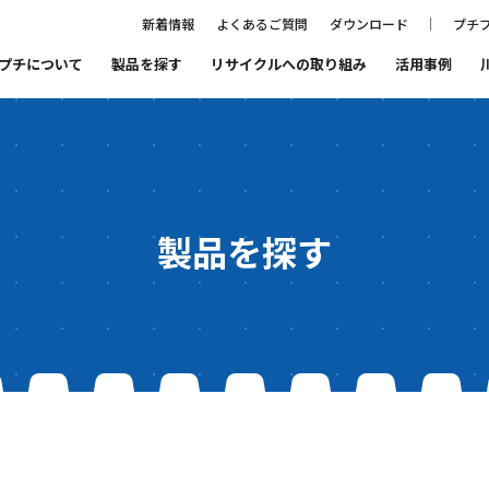
新着情報
よくあるご質問
ダウンロード
プチプ
プチについて
製品を探す
リサイクルへの取り組み
活用事例
ること
プチプチ®ファミリーの紹介
まもるをつくる会社
プチプチ®の歴史
代表あいさつ
製品を探す
品質と環境
SDGs宣言
リサイクルへの取り組み