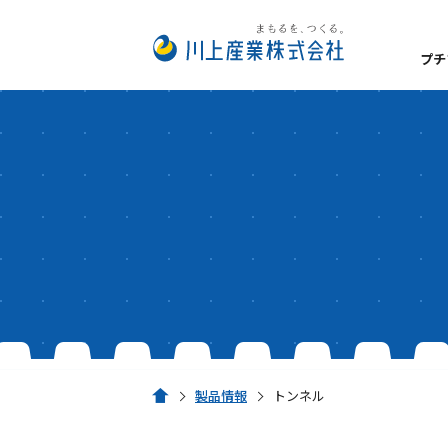
プチ
数字でみるプチプチ®
私たちが大切にしてい
プチプチ®の扱い方
経営理念
事業所一覧
安全・衛生方針
サステナビリティ
脱炭素経営
製品情報
トンネル
ホーム
環境への取り組み