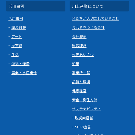
活用事例
川上産業について
活用事例
私たちが大切にしていること
環境対策
まもるをつくる会社
アート
会社概要
災害時
経営理念
生活
代表あいさつ
運送・運搬
沿革
農業・水産業他
事業所一覧
品質と環境
健康経営
安全・衛生方針
サステナビリティ
脱炭素経営
SDGs宣言