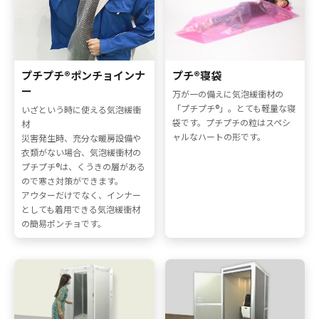
採用情報
お問い合わせ
プチプチ®ポンチョインナ
プチ®寝袋
ー
万が一の備えに気泡緩衝材の
「プチプチ®」。とても軽量な寝
いざという時に使える気泡緩衝
袋です。プチプチの粒はスペシ
材
ャルなハートの形です。
災害発生時、充分な暖房設備や
衣類がない場合、気泡緩衝材の
プチプチ®は、くうきの層がある
ので寒さ対策ができます。
アウターだけでなく、インナー
としても着用できる気泡緩衝材
メニューを閉じる
の簡易ポンチョです。