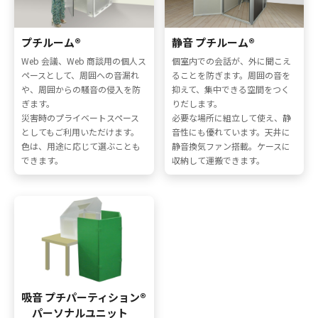
プチルーム®
静音 プチルーム®
Web 会議、Web 商談用の個人ス
個室内での会話が、外に聞こえ
ペースとして、周囲への音漏れ
ることを防ぎます。周囲の音を
や、周囲からの騒音の侵入を防
抑えて、集中できる空間をつく
ぎます。
りだします。
災害時のプライベートスペース
必要な場所に組立して使え、静
としてもご利用いただけます。
音性にも優れています。天井に
色は、用途に応じて選ぶことも
静音換気ファン搭載。ケースに
できます。
収納して運搬できます。
吸音 プチパーティション®
パーソナルユニット