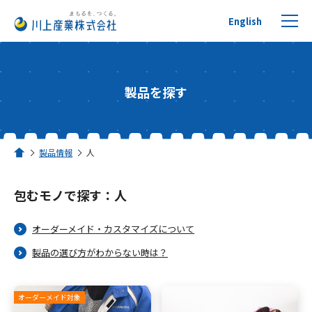
English
製品を探す
プチプチについて
製品情報
人
ホーム
製品を探す
包むモノで探す：人
リサイクルへの取り組み
オーダーメイド・カスタマイズについて
活用事例
製品の選び方がわからない時は？
川上産業について
オーダーメイド対象