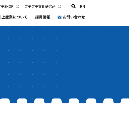
EN
チSHOP
プチプチ文化研究所
川上産業について
採用情報
お問い合わせ
プチプチ文化研究所
会社概要
沿革
健康経営
プチプチ®環境宣言2030
防災と災害支援の取り組み