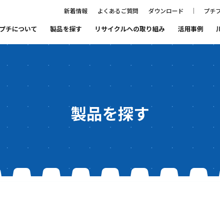
新着情報
よくあるご質問
ダウンロード
プチプ
プチについて
製品を探す
リサイクルへの取り組み
活用事例
ること
プチプチ®ファミリーの紹介
まもるをつくる会社
プチプチ®の歴史
代表あいさつ
製品を探す
品質と環境
SDGs宣言
リサイクルへの取り組み