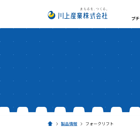
プチ
数字でみるプチプチ®
私たちが大切にしてい
プチプチ®の扱い方
経営理念
事業所一覧
安全・衛生方針
サステナビリティ
脱炭素経営
製品情報
フォークリフト
ホーム
環境への取り組み