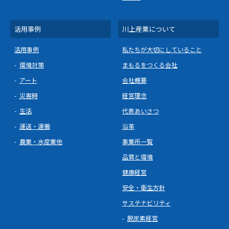
活用事例
川上産業について
活用事例
私たちが大切にしていること
環境対策
まもるをつくる会社
アート
会社概要
災害時
経営理念
生活
代表あいさつ
運送・運搬
沿革
農業・水産業他
事業所一覧
品質と環境
健康経営
安全・衛生方針
サステナビリティ
脱炭素経営