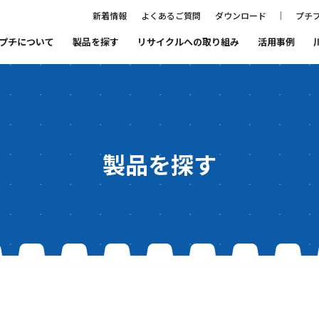
新着情報
よくあるご質問
ダウンロード
プチプ
プチについて
製品を探す
リサイクルへの取り組み
活用事例
ること
プチプチ®ファミリーの紹介
まもるをつくる会社
プチプチ®の歴史
代表あいさつ
製品を探す
品質と環境
SDGs宣言
リサイクルへの取り組み