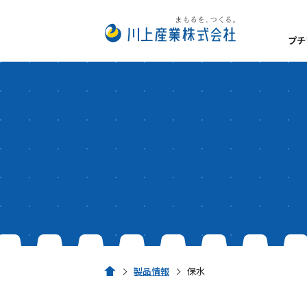
プチ
数字でみるプチプチ®
私たちが大切にしてい
プチプチ®の扱い方
経営理念
事業所一覧
安全・衛生方針
サステナビリティ
脱炭素経営
製品情報
保水
ホーム
環境への取り組み