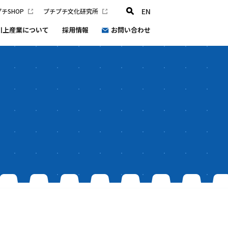
EN
チSHOP
プチプチ文化研究所
川上産業について
採用情報
お問い合わせ
プチプチ文化研究所
会社概要
沿革
健康経営
プチプチ®環境宣言2030
防災と災害支援の取り組み