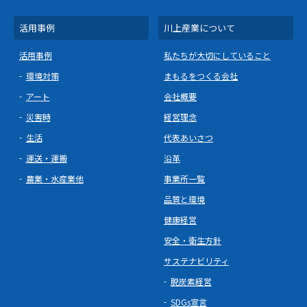
活用事例
川上産業について
活用事例
私たちが大切にしていること
環境対策
まもるをつくる会社
アート
会社概要
災害時
経営理念
生活
代表あいさつ
運送・運搬
沿革
農業・水産業他
事業所一覧
品質と環境
健康経営
安全・衛生方針
サステナビリティ
脱炭素経営
SDGs宣言