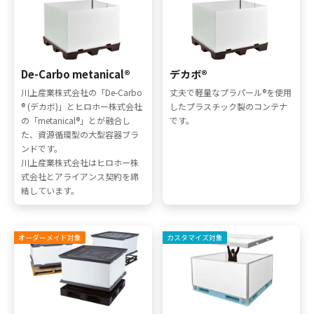
採用情報
お問い合わせ
De-Carbo metanical®
デカボ®
川上産業株式会社の「De-Carbo
丈夫で軽量なプラパール®を使用
® (デカボ)」とヒロホー株式会社
したプラスチック製のコンテナ
の「metanical®」とが融合し
です。
た、資源循環型の大型容器ブラ
ンドです。
川上産業株式会社はヒロホー株
式会社とアライアンス契約を締
結しています。
メニューを閉じる
オーダーメイド対象
カスタマイズ対象