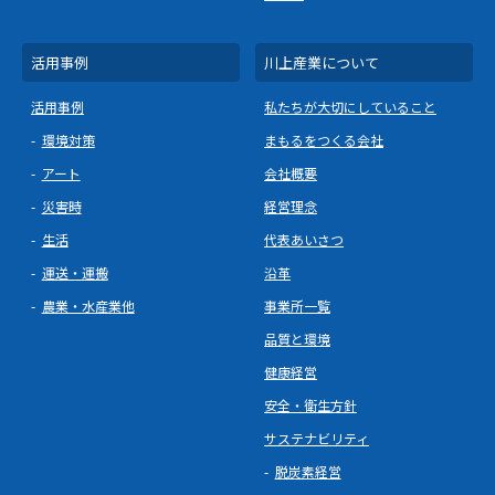
活用事例
川上産業について
活用事例
私たちが大切にしていること
環境対策
まもるをつくる会社
アート
会社概要
災害時
経営理念
生活
代表あいさつ
運送・運搬
沿革
農業・水産業他
事業所一覧
品質と環境
健康経営
安全・衛生方針
サステナビリティ
脱炭素経営