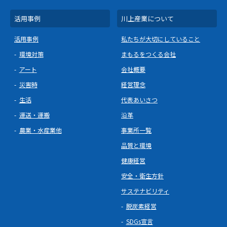
活用事例
川上産業について
活用事例
私たちが大切にしていること
環境対策
まもるをつくる会社
アート
会社概要
災害時
経営理念
生活
代表あいさつ
運送・運搬
沿革
農業・水産業他
事業所一覧
品質と環境
健康経営
安全・衛生方針
サステナビリティ
脱炭素経営
SDGs宣言