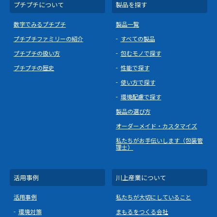
プチプチについて
製品を探す
数字でみるプチプチ
製品一覧
プチプチファミリーの紹介
すべての製品
プチプチの扱い方
包むモノで探す
プチプチの歴史
性能で探す
使い方で探す
環境配慮で探す
製品の選び方
オーダーメイド・カスタマイズ
私たちがお手伝いします（包装管
理士）
活用事例
川上産業について
活用事例
私たちが大切にしていること
環境対策
まもるをつくる会社