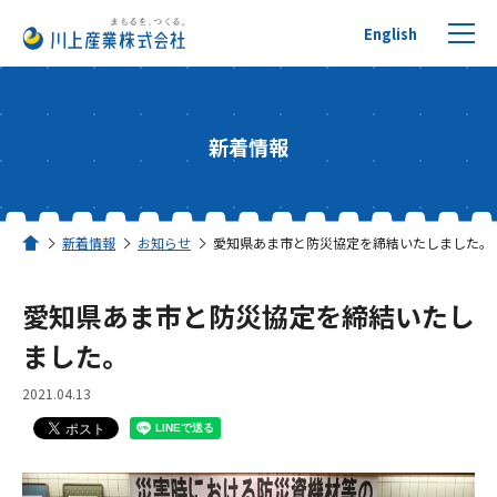
English
新着情報
プチプチについて
新着情報
お知らせ
愛知県あま市と防災協定を締結いたしました。
ホーム
製品を探す
愛知県あま市と防災協定を締結いたし
リサイクルへの取り組み
ました。
2021.04.13
活用事例
川上産業について