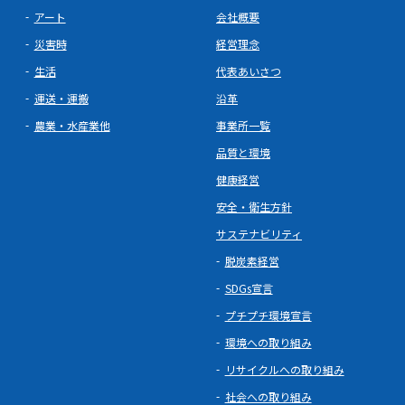
アート
会社概要
災害時
経営理念
生活
代表あいさつ
運送・運搬
沿革
農業・水産業他
事業所一覧
品質と環境
健康経営
安全・衛生方針
サステナビリティ
脱炭素経営
SDGs宣言
プチプチ環境宣言
環境への取り組み
リサイクルへの取り組み
社会への取り組み