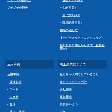
プチプチの歴史
性能で探す
使い方で探す
環境配慮で探す
製品の選び方
オーダーメイド・カスタマイズ
私たちがお手伝いします（包装管
理士）
活用事例
川上産業について
活用事例
私たちが大切にしていること
環境対策
まもるをつくる会社
アート
会社概要
災害時
経営理念
生活
代表あいさつ
運送・運搬
沿革