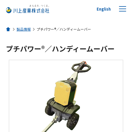
English
製品情報
プチパワー®／ハンディームーバー
ホーム
プチパワー®／ハンディームーバー
プチプチについて
製品を探す
リサイクルへの取り組み
活用事例
川上産業について