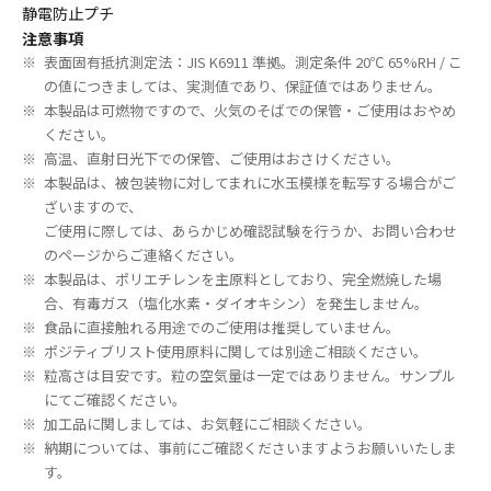
静電防止プチ
注意事項
表面固有抵抗測定法：JIS K6911 準拠。測定条件 20℃ 65%RH / こ
の値につきましては、実測値であり、保証値ではありません。
本製品は可燃物ですので、火気のそばでの保管・ご使用はおやめ
ください。
高温、直射日光下での保管、ご使用はおさけください。
本製品は、被包装物に対してまれに水玉模様を転写する場合がご
ざいますので、
ご使用に際しては、あらかじめ確認試験を行うか、お問い合わせ
のページからご連絡ください。
本製品は、ポリエチレンを主原料としており、完全燃焼した場
合、有毒ガス（塩化水素・ダイオキシン）を発生しません。
食品に直接触れる用途でのご使用は推奨していません。
ポジティブリスト使用原料に関しては別途ご相談ください。
粒高さは目安です。粒の空気量は一定ではありません。サンプル
にてご確認ください。
加工品に関しましては、お気軽にご相談ください。
納期については、事前にご確認くださいますようお願いいたしま
す。