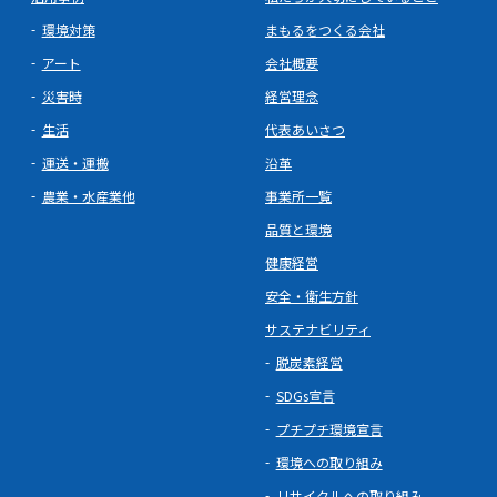
環境対策
まもるをつくる会社
アート
会社概要
災害時
経営理念
生活
代表あいさつ
運送・運搬
沿革
農業・水産業他
事業所一覧
品質と環境
健康経営
安全・衛生方針
サステナビリティ
脱炭素経営
SDGs宣言
プチプチ環境宣言
環境への取り組み
リサイクルへの取り組み