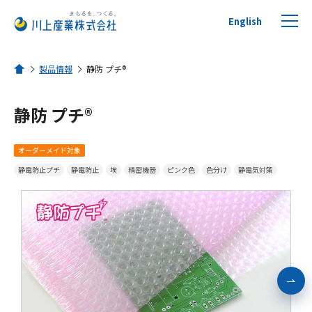
English
製品情報
静防 プチ®
ホーム
静防 プチ®
プチプチについて
オーダーメイド対象
製品を探す
静電防止プチ
静電防止
埃
精密機器
ピンク色
色分け
静電気対策
リサイクルへの取り組み
活用事例
川上産業について