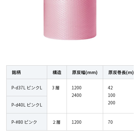
銘柄
構造
原反幅(mm)
原反巻長(m)
P-d37L ピンクL
3 層
1200
42
2400
100
200
P-d40L ピンクL
P-#80 ピンク
２層
1200
70