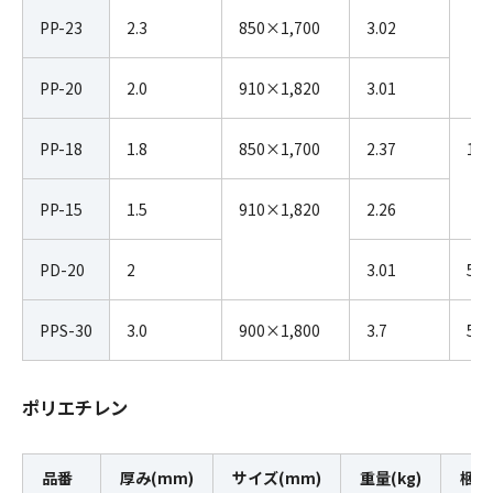
PP-23
2.3
850×1,700
3.02
PP-20
2.0
910×1,820
3.01
PP-18
1.8
850×1,700
2.37
10
PP-15
1.5
910×1,820
2.26
PD-20
2
3.01
5
PPS-30
3.0
900×1,800
3.7
5
ポリエチレン
品番
厚み(mm)
サイズ(mm)
重量(kg)
梱包