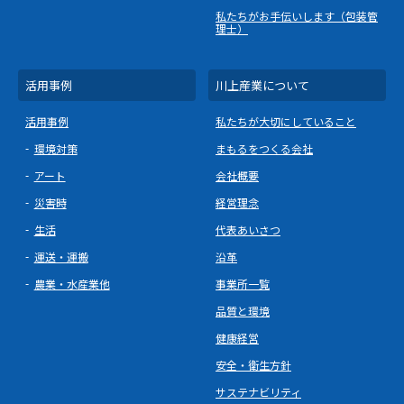
私たちがお手伝いします（包装管
理士）
活用事例
川上産業について
活用事例
私たちが大切にしていること
環境対策
まもるをつくる会社
アート
会社概要
災害時
経営理念
生活
代表あいさつ
運送・運搬
沿革
農業・水産業他
事業所一覧
品質と環境
健康経営
安全・衛生方針
サステナビリティ