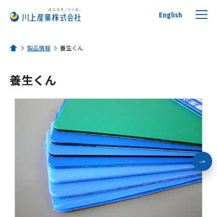
English
製品情報
養生くん
ホーム
養生くん
プチプチについて
製品を探す
リサイクルへの取り組み
活用事例
川上産業について