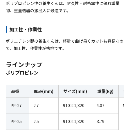
ポリプロピレン性の養生くんは、耐久性・耐衝撃性に優れ重量
物、重量機器の搬出入に最適です。
加工性・作業性
ポリエチレン製の養生くんは、軽量で曲げ易くカットも容易なの
で、加工性、作業性が抜群です。
ラインナップ
ポリプロピレン
品番
厚み(mm)
サイズ(mm)
重量(kg)
梱
PP-27
2.7
910×1,820
4.07
5
PP-25
2.5
910×1,820
3.79