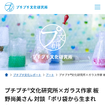
プチプチ文化研究所とは？
プチプチ文化レポート
プチプチSHOP
プチプチ文化レポート
アート
プチプチ®文化研究所×ガラス作家 
ホーム
プチプチ®文化研究所×ガラス作家 板
メニューを閉じる
野尚美さん 対談「ポリ袋から生まれ