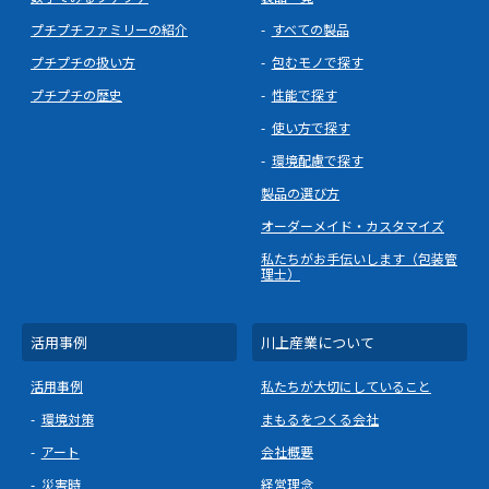
プチプチファミリーの紹介
すべての製品
プチプチの扱い方
包むモノで探す
プチプチの歴史
性能で探す
使い方で探す
環境配慮で探す
製品の選び方
オーダーメイド・カスタマイズ
私たちがお手伝いします（包装管
理士）
活用事例
川上産業について
活用事例
私たちが大切にしていること
環境対策
まもるをつくる会社
アート
会社概要
災害時
経営理念