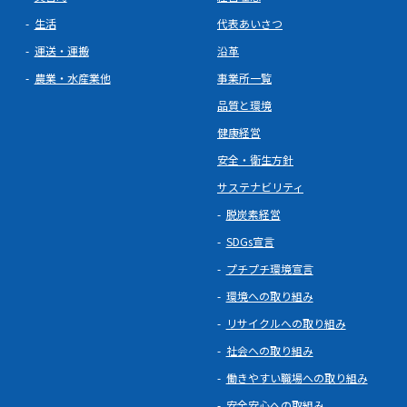
生活
代表あいさつ
運送・運搬
沿革
農業・水産業他
事業所一覧
品質と環境
健康経営
安全・衛生方針
サステナビリティ
脱炭素経営
SDGs宣言
プチプチ環境宣言
環境への取り組み
リサイクルへの取り組み
社会への取り組み
働きやすい職場への取り組み
安全安心への取組み