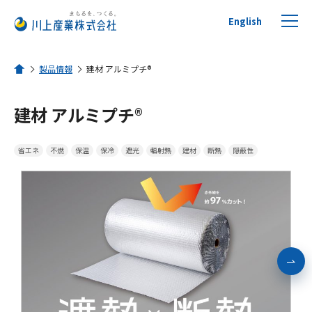
English
製品情報
建材 アルミプチ®
ホーム
建材 アルミプチ®
プチプチについて
省エネ
不燃
保温
保冷
遮光
輻射熱
建材
断熱
隠蔽性
製品を探す
リサイクルへの取り組み
活用事例
川上産業について