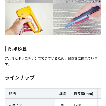
高い耐久性
アルミとポリエチレンでできているため、耐食性に優れていま
す。
ラインナップ
銘柄
構造
原反幅(mm)
原
W タイプ
5層
1200
42