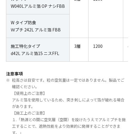
W040Lアルミ箔 OP ナシFBB
W タイプ防食
Ｗプチ 242L アルミ箔 FBB
施工特化タイプ
3層
1200
42
d42L アルミ箔15 ニスFFL
注意事項
粒高さは目安です。粒の空気量は一定ではありません。製品でご
確認ください。
【使用上のご注意】
アルミ箔を使用しているため、突き刺しによって箔が破れる場合
があります。
【施工上のご注意】
１.「熱源との間に空気層（空間）を設けたうえでアルミプチを施
工することで、遮熱性能をより効果的に発揮することができま
す。」