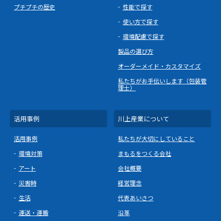
プチプチの歴史
性能で探す
使い方で探す
環境配慮で探す
製品の選び方
オーダーメイド・カスタマイズ
私たちがお手伝いします（包装管
理士）
活用事例
川上産業について
活用事例
私たちが大切にしていること
環境対策
まもるをつくる会社
アート
会社概要
災害時
経営理念
生活
代表あいさつ
運送・運搬
沿革