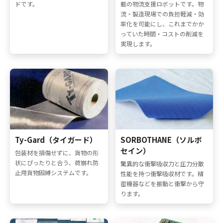
ドです。
載の物流支援ロボットです。物
流・製造現場での負担軽減・効
率化を可能にし、これまでかか
っていた時間・コストの削減を
実現します。
Ty-Gard（タイガード）
SORBOTHANE（ソルボ
セイン）
包装材を損傷せずに、貨物の形
状にぴったりと合う、荷崩れ防
驚異的な衝撃吸収力と圧力分散
止用貨物固縛システムです。
性能を持つ衝撃吸収材です。精
密機器などを振動と衝撃から守
ります。