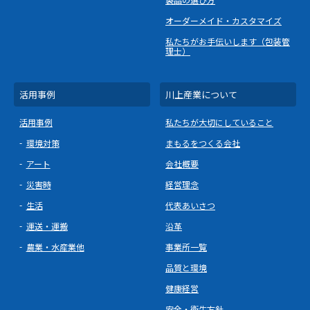
オーダーメイド・カスタマイズ
私たちがお手伝いします（包装管
理士）
活用事例
川上産業について
活用事例
私たちが大切にしていること
環境対策
まもるをつくる会社
アート
会社概要
災害時
経営理念
生活
代表あいさつ
運送・運搬
沿革
農業・水産業他
事業所一覧
品質と環境
健康経営
安全・衛生方針