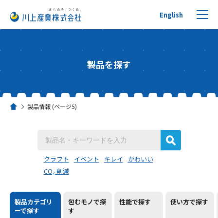
English
製品を探す
プチプチについて
製品情報 (ページ5)
ホーム
製品を探す
リサイクルへの取り組み
クラフト
イベント
キレイ
かわいい
CO₂ 削減
活用事例
製品カテゴリ
包むモノで
探
性能で
探す
使い方で
探す
川上産業について
ーで
探す
す