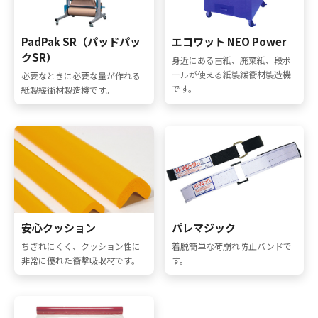
PadPak SR（パッドパッ
エコワット NEO Power
クSR）
身近にある古紙、廃棄紙、段ボ
ールが使える紙製緩衝材製造機
必要なときに必要な量が作れる
です。
紙製緩衝材製造機です。
安心クッション
パレマジック
ちぎれにくく、クッション性に
着脱簡単な荷崩れ防止バンドで
非常に優れた衝撃吸収材です。
す。