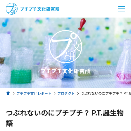
プチプチ文化研究所とは？
プチプチ文化レポート
プチプチSHOP
プチプチ文化レポート
プロダクト
つぶれないのにプチプチ？ P.T.
ホーム
つぶれないのにプチプチ？ P.T.誕生物
メニューを閉じる
語