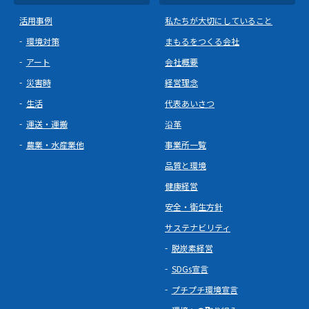
活用事例
私たちが大切にしていること
環境対策
まもるをつくる会社
アート
会社概要
災害時
経営理念
生活
代表あいさつ
運送・運搬
沿革
農業・水産業他
事業所一覧
品質と環境
健康経営
安全・衛生方針
サステナビリティ
脱炭素経営
SDGs宣言
プチプチ環境宣言